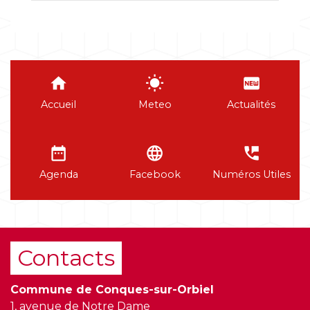
home
wb_sunny
fiber_new
Accueil
Meteo
Actualités
date_range
language
perm_phone_msg
Agenda
Facebook
Numéros Utiles
Contacts
Commune de Conques-sur-Orbiel
1, avenue de Notre Dame