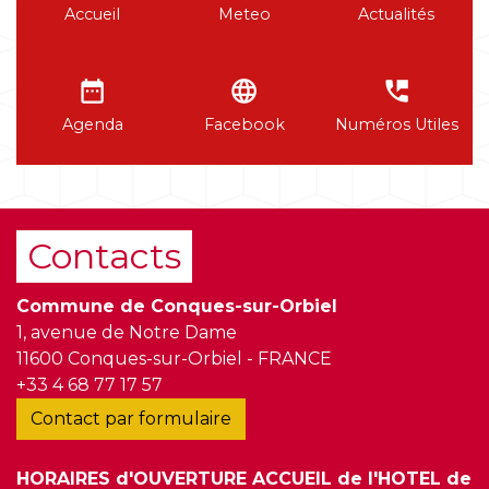
Accueil
Meteo
Actualités
date_range
language
perm_phone_msg
Agenda
Facebook
Numéros Utiles
Contacts
Commune de Conques-sur-Orbiel
1, avenue de Notre Dame
11600 Conques-sur-Orbiel - FRANCE
+33 4 68 77 17 57
Contact par formulaire
HORAIRES d'OUVERTURE ACCUEIL de l'HOTEL de