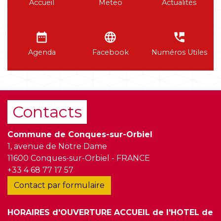
Accueil
Meteo
Actualités
date_range
language
perm_phone_msg
Agenda
Facebook
Numéros Utiles
Contacts
Commune de Conques-sur-Orbiel
1, avenue de Notre Dame
11600 Conques-sur-Orbiel - FRANCE
+33 4 68 77 17 57
Contact par formulaire
HORAIRES d'OUVERTURE ACCUEIL de l'HOTEL de