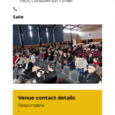
11600 Conques-sur-Orbiel
-
phone
Salle
Venue contact details
Responsable
-