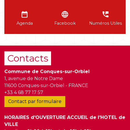
date_range
language
perm_phone_msg
Agenda
Facebook
Numéros Utiles
Contacts
Commune de Conques-sur-Orbiel
1, avenue de Notre Dame
11600 Conques-sur-Orbiel - FRANCE
+33 4 68 77 17 57
Contact par formulaire
HORAIRES d'OUVERTURE ACCUEIL de l'HOTEL de
VILLE