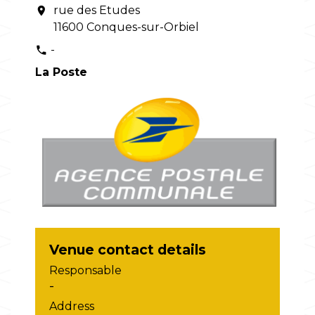
rue des Etudes
location_on
11600 Conques-sur-Orbiel
-
phone
La Poste
Venue contact details
Responsable
-
Address