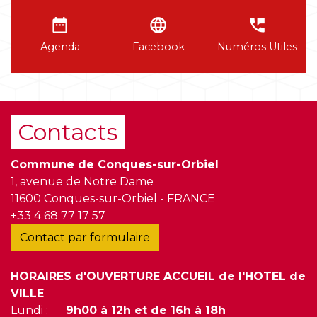
date_range
language
perm_phone_msg
Agenda
Facebook
Numéros Utiles
Contacts
Commune de Conques-sur-Orbiel
1, avenue de Notre Dame
11600 Conques-sur-Orbiel - FRANCE
+33 4 68 77 17 57
Contact par formulaire
HORAIRES d'OUVERTURE ACCUEIL de l'HOTEL de
VILLE
Lundi :
9h00 à 12h et de 16h à 18h