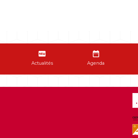
fiber_new
date_range
Actualités
Agenda
.