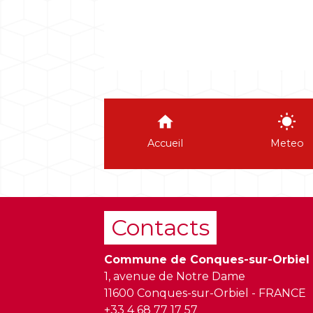
home
wb_sunny
Accueil
Meteo
Contacts
Commune de Conques-sur-Orbiel
1, avenue de Notre Dame
11600 Conques-sur-Orbiel - FRANCE
+33 4 68 77 17 57