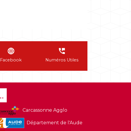
language
perm_phone_msg
Facebook
Numéros Utiles
..
Carcassonne Agglo
Département de l'Aude