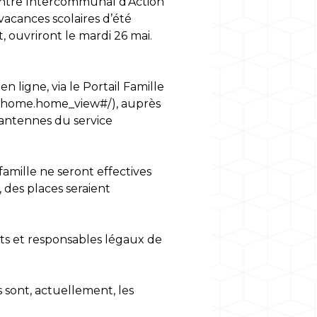
u Centre Intercommunal d’Action
vacances scolaires d’été
, ouvriront le mardi 26 mai.
n ligne, via le Portail Famille
ck_home.home_view#/)
, auprès
antennes du service
famille ne seront effectives
 des places seraient
ts et responsables légaux de
 sont, actuellement, les