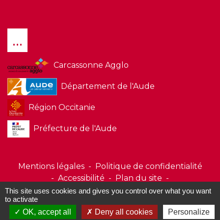
...
Carcassonne Agglo
Département de l'Aude
Région Occitanie
Préfecture de l'Aude
Mentions légales
-
Politique de confidentialité
-
Accessibilité
-
Plan du site
-
Gestion des cookies
This site uses cookies and gives you control over what you want
to activate
OK, accept all
Deny all cookies
Personalize
Site créé en partenariat avec Réseau des Communes