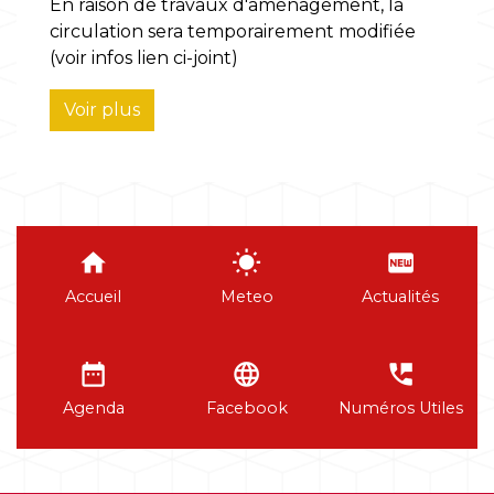
En raison de travaux d'aménagement, la
circulation sera temporairement modifiée
(voir infos lien ci-joint)
Voir plus
home
wb_sunny
fiber_new
Accueil
Meteo
Actualités
date_range
language
perm_phone_msg
Agenda
Facebook
Numéros Utiles