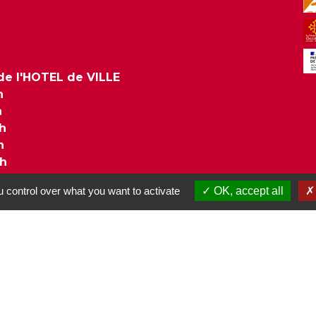
e l'HOTEL de VILLE
h
h
8h
h
8h
 control over what you want to activate
OK, accept all
olitique de confidentialité
-
Accessibilité
-
Plan du site
Site créé en partenariat avec Réseau des Communes