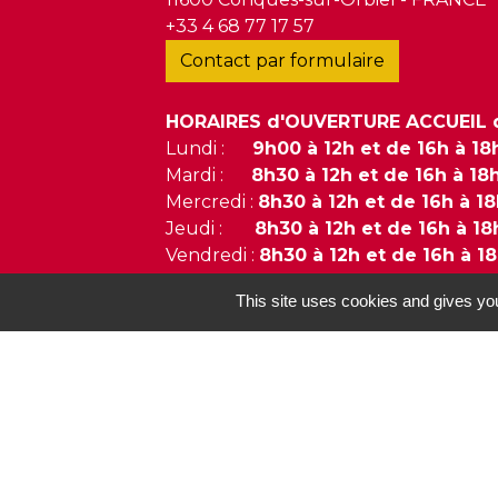
+33 4 68 77 17 57
Contact par formulaire
HORAIRES d'OUVERTURE ACCUEIL d
Lundi :
9h00 à 12h et de 16h à 18
Mardi :
8h30 à 12h et de 16h à 18
Mercredi :
8h30 à 12h et de 16h à 1
Jeudi :
8h30 à 12h et de 16h à 18
Vendredi :
8h30 à 12h et de 16h à 1
Samedi : Fermé
This site uses cookies and gives you
Dimanche : Fermé
Mentions légales
-
P