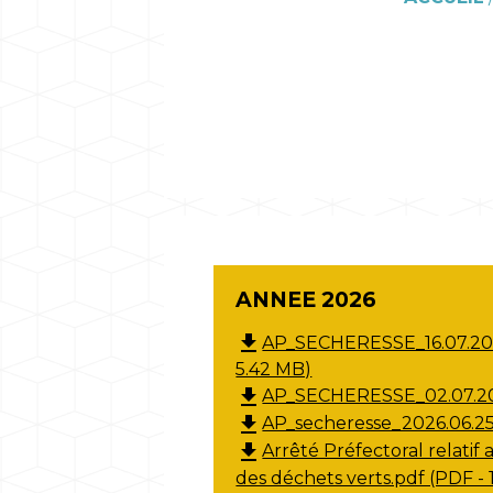
ANNEE 2026
file_download
AP_SECHERESSE_16.07.202
5.42 MB)
file_download
AP_SECHERESSE_02.07.202
file_download
AP_secheresse_2026.06.25
file_download
Arrêté Préfectoral relatif a
des déchets verts.pdf (PDF - 