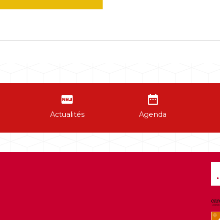
fiber_new
date_range
Actualités
Agenda
.