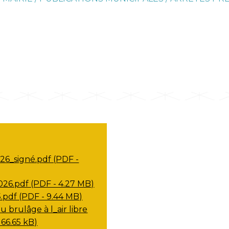
6_signé.pdf (PDF -
6.pdf (PDF - 4.27 MB)
.pdf (PDF - 9.44 MB)
u brulâge à l_air libre
166.65 kB)