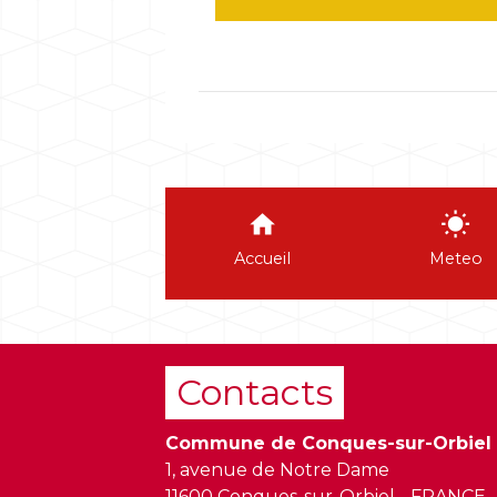
home
wb_sunny
Accueil
Meteo
Contacts
Commune de Conques-sur-Orbiel
1, avenue de Notre Dame
11600 Conques-sur-Orbiel - FRANCE