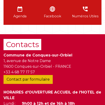
date_range
language
perm_phone_msg
Agenda
Facebook
Numéros Utiles
Contacts
Commune de Conques-sur-Orbiel
1, avenue de Notre Dame
11600 Conques-sur-Orbiel - FRANCE
+33 4 68 77 17 57
Contact par formulaire
HORAIRES d'OUVERTURE ACCUEIL de l'HOTEL de
VILLE
Lundi :
9h00 à 12h et de 16h à 18h