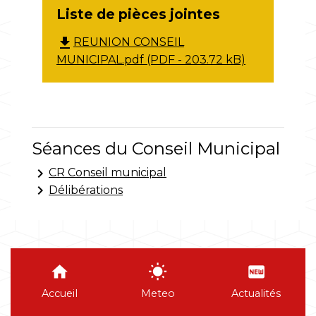
Liste de pièces jointes
file_download
REUNION CONSEIL
MUNICIPAL.pdf (PDF - 203.72 kB)
Séances du Conseil Municipal
keyboard_arrow_right
CR Conseil municipal
keyboard_arrow_right
Délibérations
home
wb_sunny
fiber_new
Accueil
Meteo
Actualités