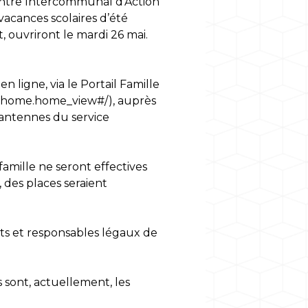
u Centre Intercommunal d’Action
vacances scolaires d’été
, ouvriront le mardi 26 mai.
n ligne, via le Portail Famille
ck_home.home_view#/)
, auprès
antennes du service
famille ne seront effectives
 des places seraient
ts et responsables légaux de
 sont, actuellement, les