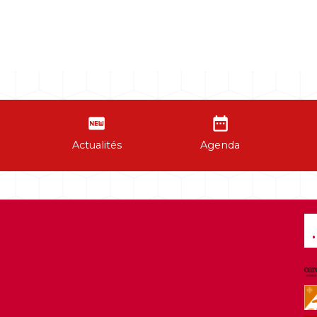
fiber_new
date_range
Actualités
Agenda
.