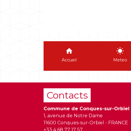
home
wb_sunny
Accueil
Meteo
Contacts
Commune de Conques-sur-Orbiel
1, avenue de Notre Dame
11600 Conques-sur-Orbiel - FRANCE
+33 4 68 77 17 57