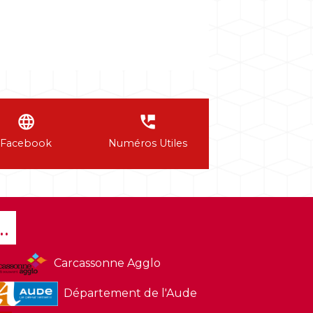
language
perm_phone_msg
Facebook
Numéros Utiles
..
Carcassonne Agglo
Département de l'Aude