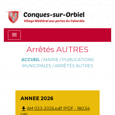
menu
Arrêtés AUTRES
ACCUEIL
/
MAIRIE
/
PUBLICATIONS
MUNICIPALES
/
ARRÊTÉS AUTRES
ANNEE 2026
file_download
AM 023-2026.pdf (PDF - 180.54
kB)