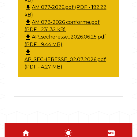
file_download
AM 077-2026.pdf (PDF - 192.22
kB)
file_download
AM 078-2026 conforme.pdf
(PDF - 231.32 kB)
file_download
AP_secheresse_2026.06.25.pdf
(PDF - 9.44 MB)
file_download
AP_SECHERESSE_02.07.2026.pdf
(PDF - 4.27 MB)
home
wb_sunny
fiber_new