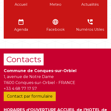
Accueil
Meteo
Actualités
date_range
language
perm_phone_msg
Agenda
Facebook
Numéros Utiles
Contacts
Commune de Conques-sur-Orbiel
1, avenue de Notre Dame
11600 Conques-sur-Orbiel - FRANCE
+33 4 68 77 17 57
Contact par formulaire
HORAIRES d'OUVERTURE ACCUEIL de l'HOTEL de